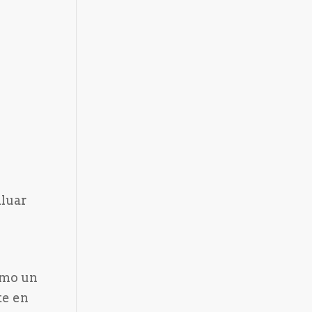
aluar
cómo un
te en