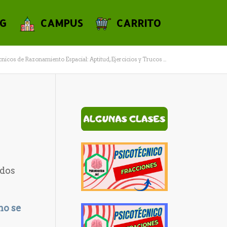
G
CAMPUS
CARRITO
cnicos de Razonamiento Espacial: Aptitud, Ejercicios y Trucos ...
S
ados
mo se