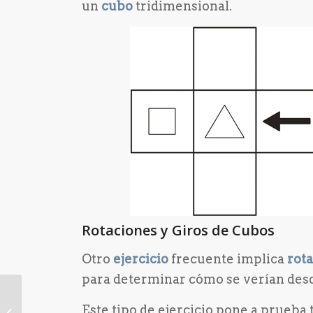
un
cubo
tridimensional.
Rotaciones y Giros de Cubos
Otro
ejercicio
frecuente implica
rot
para determinar cómo se verían desd
Test Psicotécnico de
Este tipo de ejercicio pone a prueba