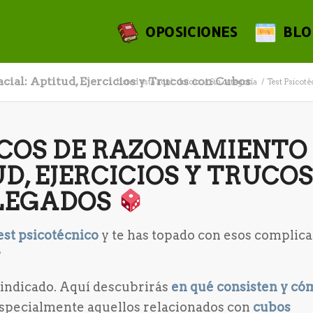
OPOSICIONES
BLO
cial: Aptitud, Ejercicios y Trucos con Cubos
Usted está aquí:
Inicio
/
Sin categoría
/
Test Psicoté
ICOS DE RAZONAMIENTO
D, EJERCICIOS Y TRUCO
PLEGADOS
est psicotécnico
y te has topado con esos complic
?
ar indicado. Aquí descubrirás
en qué consisten y có
especialmente aquellos relacionados con
cubos