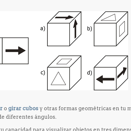
ar
o
girar
cubos
y otras formas geométricas en tu 
e diferentes ángulos.
 tu capacidad para visualizar objetos en tres dime