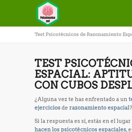
Test Psicotécnicos de Razonamiento Espa
TEST PSICOTÉCN
ESPACIAL: APTITU
CON CUBOS DES
¿Alguna vez te has enfrentado a un
t
ejercicios
de
razonamiento espacial
Si la respuesta es sí, estás en el lug
hacen los psicotécnicos espaciales
, 