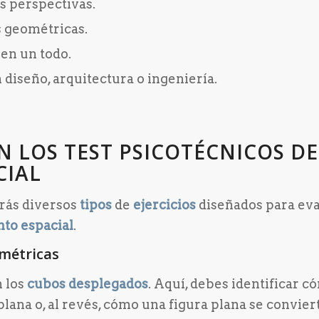
s perspectivas.
 geométricas.
en un todo.
iseño, arquitectura o ingeniería.
EN LOS TEST PSICOTÉCNICOS DE
CIAL
arás diversos
tipos
de
ejercicios
diseñados para ev
to espacial
.
métricas
n los
cubos desplegados
. Aquí, debes identificar 
lana o, al revés, cómo una figura plana se convier