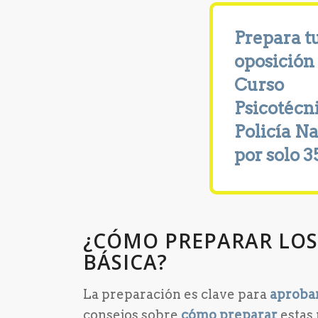
Prepara t
oposición 
Curso
Psicotécn
Policía N
por solo 3
¿CÓMO PREPARAR LOS
BÁSICA?
La preparación es clave para
aproba
consejos sobre
cómo preparar
estas