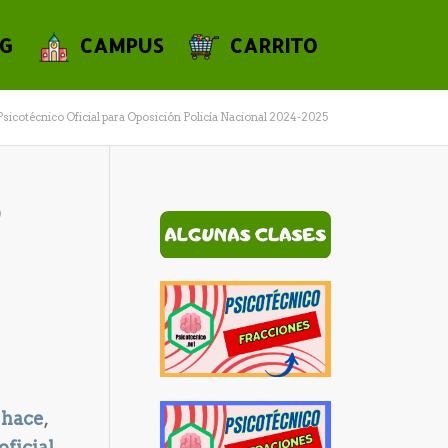
G
CAMPUS
CARRITO
Psicotécnico Oficial para Oposición Policía Nacional 2024-2025
O
A
 hace
,
ficial