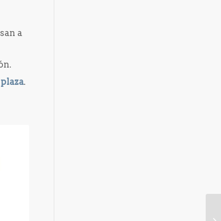
san a
ón.
u
plaza
.