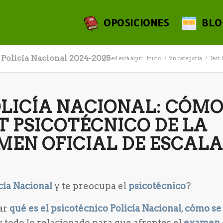
OPOSICIONES
BLO
 Policía Nacional 2024-2025
Usted está aquí:
Inicio
/
Sin categoría
/
Test 
OLICÍA NACIONAL: CÓM
T PSICOTÉCNICO DE LA
MEN OFICIAL DE ESCAL
cía Nacional
y te preocupa el
psicotécnico
?
car
qué es el psicotécnico Policía Nacional
,
cómo se
 todo lo relacionado para que afrontes el
examen o