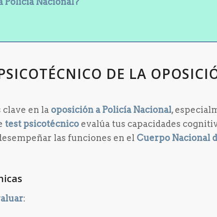
a Policía Nacional?
 PSICOTÉCNICO DE LA OPOSICI
 clave en la
oposición a Policía Nacional
, especia
te
test psicotécnico
evalúa tus capacidades cogniti
 desempeñar las funciones en el
Cuerpo Nacional 
nicas
aluar
: