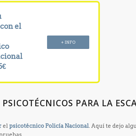
u
con el
+ INFO
ico
acional
5€
 PSICOTÉCNICOS PARA LA ESC
r
el
psicotécnico Policía Nacional
. Aquí te dejo al
 pruebas.