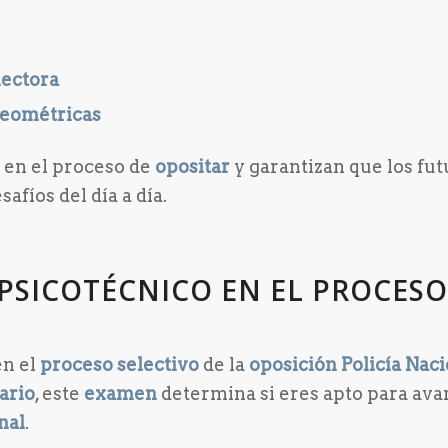
lectora
geométricas
 en el proceso de
opositar
y garantizan que los fut
afíos del día a día.
PSICOTÉCNICO EN EL PROCESO
en el
proceso selectivo
de la
oposición Policía Nac
ario
, este
examen
determina si eres apto para ava
nal
.