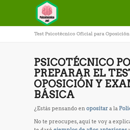
Test Psicotécnico Oficial para Oposición
PSICOTÉCNICO P
PREPARAR EL TES
OPOSICIÓN Y EXA
BÁSICA
¿Estás pensando en
opositar
a la
Poli
No te preocupes, aquí te voy a expli
te daré
ejemplos de años anteriores
y