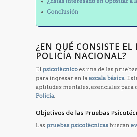
¿Estás Interesado en Opositar a l
Conclusión
¿EN QUÉ CONSISTE EL
POLICÍA NACIONAL?
El
psicotécnico
es una de las pruebas
para ingresar en la
escala básica
. Es
aptitudes mentales, esenciales para
Policía
.
Objetivos de las Pruebas Psicotéc
Las
pruebas psicotécnicas
buscan
ev