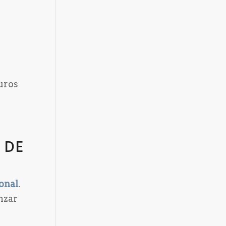
uros
 DE
ional
.
nzar