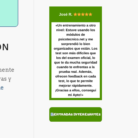
ÓN
lmente
vas y
de