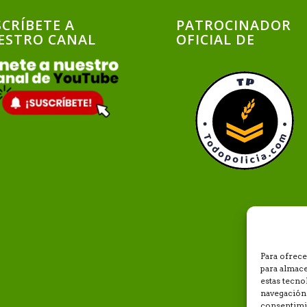
CRÍBETE A
PATROCINADOR
ESTRO CANAL
OFICIAL DE
Para ofrece
para almace
estas tecn
navegación 
consentimie