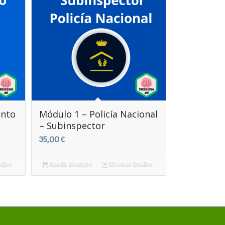
ento
Módulo 1 – Policía Nacional
– Subinspector
35,00
€
alles
Añadir al carrito
Mostrar detalles