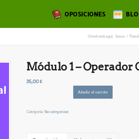
OPOSICIONES
BLO
Usted está aquí:
Inicio
/
Tiend
Módulo 1 – Operador 
35,00
€
Añadir al carrito
Categoría:
Sin categorizar