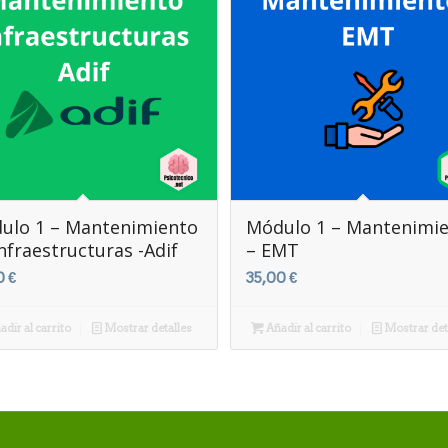
ulo 1 – Mantenimiento
Módulo 1 – Mantenimi
nfraestructuras -Adif
– EMT
0
€
35,00
€
dir al carrito
Mostrar detalles
Añadir al carrito
Mostrar det