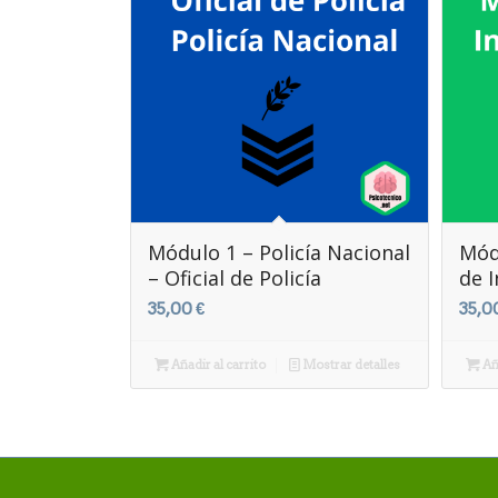
Módulo 1 – Policía Nacional
Mód
– Oficial de Policía
de I
35,00
€
35,0
Añadir al carrito
Mostrar detalles
Aña