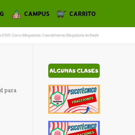
G
CAMPUS
CARRITO
e 2025: Curso Maquinista. Conviértete en Maquinista de Renfe
d para