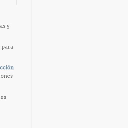
as y
a para
cción
iones
 es