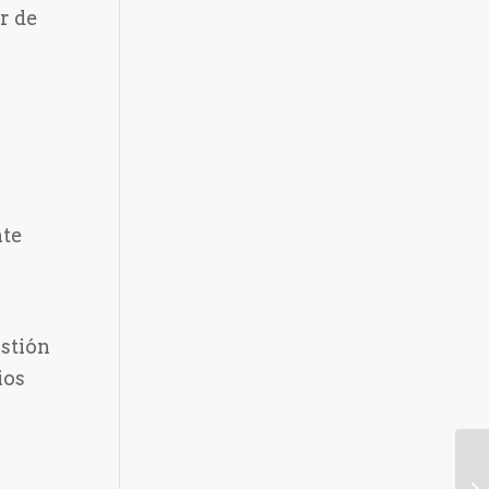
ar de
nte
estión
ios