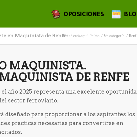
OPOSICIONES
BLO
ete en Maquinista de Renfe
Usted está aquí:
Inicio
/
Sin categoría
/
Renf
SO MAQUINISTA.
 MAQUINISTA DE RENFE
a el año 2025 representa una excelente oportunida
el sector ferroviario.
á diseñado para proporcionar a los aspirantes los
ades prácticas necesarias para convertirse en
citados.